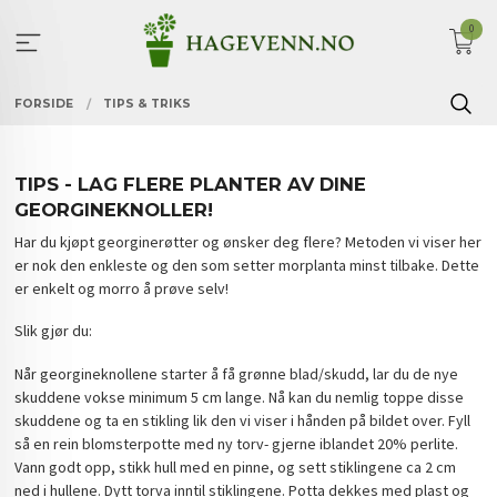
Gå
0
til
innholdet
FORSIDE
TIPS & TRIKS
TIPS - LAG FLERE PLANTER AV DINE
GEORGINEKNOLLER!
Har du kjøpt georginerøtter og ønsker deg flere? Metoden vi viser her
er nok den enkleste og den som setter morplanta minst tilbake. Dette
er enkelt og morro å prøve selv!
Slik gjør du:
Når georgineknollene starter å få grønne blad/skudd, lar du de nye
skuddene vokse minimum 5 cm lange. Nå kan du nemlig toppe disse
skuddene og ta en stikling lik den vi viser i hånden på bildet over. Fyll
så en rein blomsterpotte med ny torv- gjerne iblandet 20% perlite.
Vann godt opp, stikk hull med en pinne, og sett stiklingene ca 2 cm
ned i hullene. Dytt torva inntil stiklingene. Potta dekkes med plast og