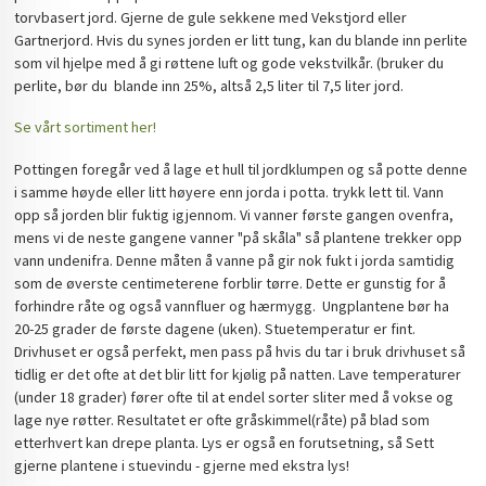
torvbasert jord. Gjerne de gule sekkene med Vekstjord eller
Gartnerjord. Hvis du synes jorden er litt tung, kan du blande inn perlite
som vil hjelpe med å gi røttene luft og gode vekstvilkår. (bruker du
perlite, bør du blande inn 25%, altså 2,5 liter til 7,5 liter jord.
Se vårt sortiment her!
Pottingen foregår ved å lage et hull til jordklumpen og så potte denne
i samme høyde eller litt høyere enn jorda i potta. trykk lett til. Vann
opp så jorden blir fuktig igjennom. Vi vanner første gangen ovenfra,
mens vi de neste gangene vanner "på skåla" så plantene trekker opp
vann undenifra. Denne måten å vanne på gir nok fukt i jorda samtidig
som de øverste centimeterene forblir tørre. Dette er gunstig for å
forhindre råte og også vannfluer og hærmygg. Ungplantene bør ha
20-25 grader de første dagene (uken). Stuetemperatur er fint.
Drivhuset er også perfekt, men pass på hvis du tar i bruk drivhuset så
tidlig er det ofte at det blir litt for kjølig på natten. Lave temperaturer
(under 18 grader) fører ofte til at endel sorter sliter med å vokse og
lage nye røtter. Resultatet er ofte gråskimmel(råte) på blad som
etterhvert kan drepe planta. Lys er også en forutsetning, så Sett
gjerne plantene i stuevindu - gjerne med ekstra lys!