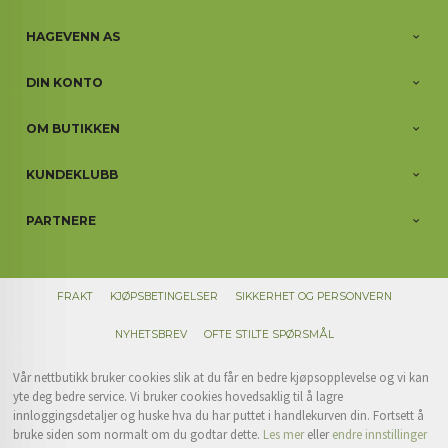
HAGEVENN AS
DIN KONTO
OM BUTIKKEN
KUNDEKLUBB
PARTNERE
FRAKT
KJØPSBETINGELSER
SIKKERHET OG PERSONVERN
NYHETSBREV
OFTE STILTE SPØRSMÅL
Vår nettbutikk bruker cookies slik at du får en bedre kjøpsopplevelse og vi kan
yte deg bedre service. Vi bruker cookies hovedsaklig til å lagre
innloggingsdetaljer og huske hva du har puttet i handlekurven din. Fortsett å
bruke siden som normalt om du godtar dette.
Les mer
eller
endre innstillinger