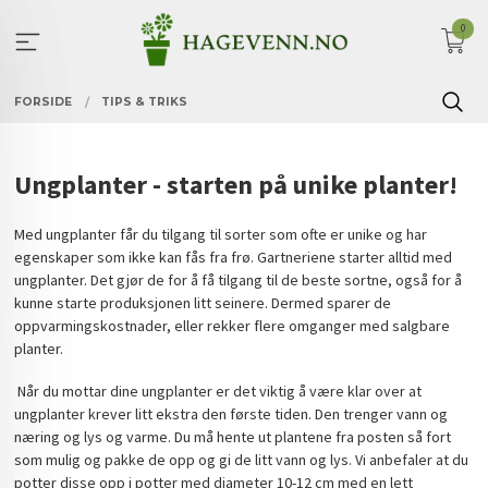
Gå
0
til
innholdet
FORSIDE
TIPS & TRIKS
Ungplanter - starten på unike planter!
Med ungplanter får du tilgang til sorter som ofte er unike og har
egenskaper som ikke kan fås fra frø. Gartneriene starter alltid med
ungplanter. Det gjør de for å få tilgang til de beste sortne, også for å
kunne starte produksjonen litt seinere. Dermed sparer de
oppvarmingskostnader, eller rekker flere omganger med salgbare
planter.
Når du mottar dine ungplanter er det viktig å være klar over at
ungplanter krever litt ekstra den første tiden. Den trenger vann og
næring og lys og varme. Du må hente ut plantene fra posten så fort
som mulig og pakke de opp og gi de litt vann og lys. Vi anbefaler at du
potter disse opp i potter med diameter 10-12 cm med en lett