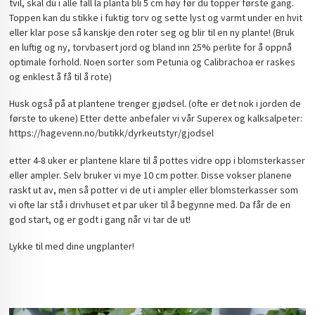
tvil, skal du i alle fall la planta bli 5 cm høy før du topper første gang.
Toppen kan du stikke i fuktig torv og sette lyst og varmt under en hvit
eller klar pose så kanskje den roter seg og blir til en ny plante! (Bruk
en luftig og ny, torvbasert jord og bland inn 25% perlite for å oppnå
optimale forhold. Noen sorter som Petunia og Calibrachoa er raskes
og enklest å få til å rote)
Husk også på at plantene trenger gjødsel. (ofte er det nok i jorden de
første to ukene) Etter dette anbefaler vi vår Superex og kalksalpeter:
https://hagevenn.no/butikk/dyrkeutstyr/gjodsel
etter 4-8 uker er plantene klare til å pottes vidre opp i blomsterkasser
eller ampler. Selv bruker vi mye 10 cm potter. Disse vokser planene
raskt ut av, men så potter vi de ut i ampler eller blomsterkasser som
vi ofte lar stå i drivhuset et par uker til å begynne med. Da får de en
god start, og er godt i gang når vi tar de ut!
Lykke til med dine ungplanter!