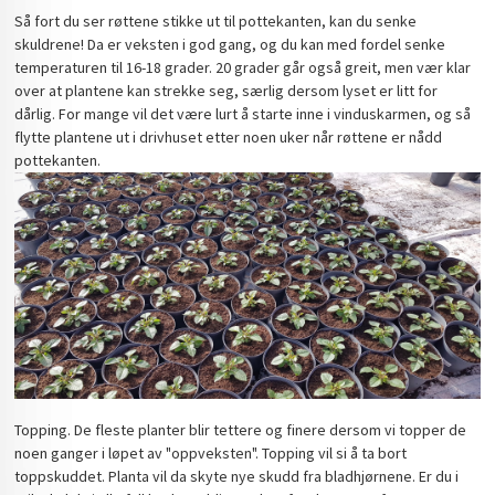
Så fort du ser røttene stikke ut til pottekanten, kan du senke
skuldrene! Da er veksten i god gang, og du kan med fordel senke
temperaturen til 16-18 grader. 20 grader går også greit, men vær klar
over at plantene kan strekke seg, særlig dersom lyset er litt for
dårlig. For mange vil det være lurt å starte inne i vinduskarmen, og så
flytte plantene ut i drivhuset etter noen uker når røttene er nådd
pottekanten.
Topping. De fleste planter blir tettere og finere dersom vi topper de
noen ganger i løpet av "oppveksten". Topping vil si å ta bort
toppskuddet. Planta vil da skyte nye skudd fra bladhjørnene. Er du i