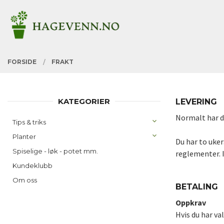
Gå
Lukk
PRODUKTER
til
innholdet
FORSIDE
FRAKT
KATEGORIER
LEVERING
Normalt har du
Tips & triks
Planter
Du har to uker
Spiselige - løk - potet mm.
reglementer. I
Kundeklubb
Om oss
BETALING
Oppkrav
Hvis du har va