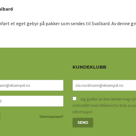
albard
ført et eget gebyr på pakker som sendes til Svalbard. Av denne gru
KUNDEKLUBB
Jeg godtar at dere sender meg nyh
innforstått med vilkårene for bruk av p
informasjon
Glemt passord?