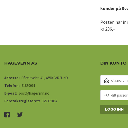
kunder på Sv
Posten har inn
kr 236,- .
HAGEVENN AS
DIN KONTO
E-
Adresse:
Dåreidveien 41, 4550 FARSUND
POSTADRESSE
Telefon:
91880061
DITT
E-post:
post@hagevenn.no
PASSORD
Foretaksregisteret:
925385867