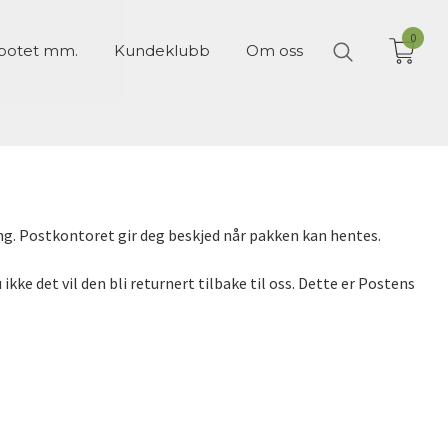
0
- potet mm.
Kundeklubb
Om oss
ing. Postkontoret gir deg beskjed når pakken kan hentes.
ikke det vil den bli returnert tilbake til oss. Dette er Postens