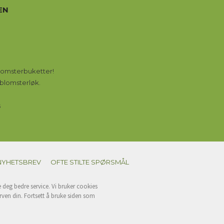
EN
 blomsterbuketter!
 blomsterløk.
s
NYHETSBREV
OFTE STILTE SPØRSMÅL
e deg bedre service. Vi bruker cookies
rven din. Fortsett å bruke siden som