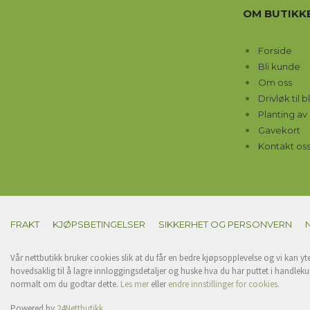
OM BUTIKK
Forside
Bli kunde
Om oss
Drivløk til
Planting av
Gavekort
Kontakt os
FRAKT
KJØPSBETINGELSER
SIKKERHET OG PERSONVERN
Vår nettbutikk bruker cookies slik at du får en bedre kjøpsopplevelse og vi kan yt
hovedsaklig til å lagre innloggingsdetaljer og huske hva du har puttet i handleku
normalt om du godtar dette.
Les mer
eller
endre innstillinger for cookies.
Powered by
24Nettbutikk