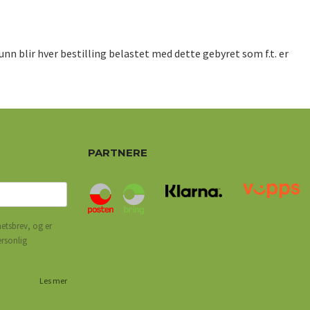
nn blir hver bestilling belastet med dette gebyret som f.t. er
PARTNERE
etsbrev, og er
ersonlig
Les mer